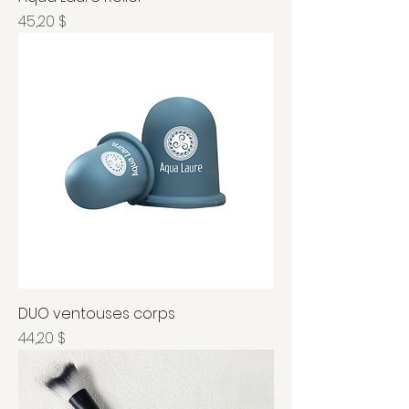
Prix
45,20 $
DUO ventouses corps
Prix
44,20 $