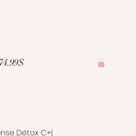
174.99$
nse Détox C+|