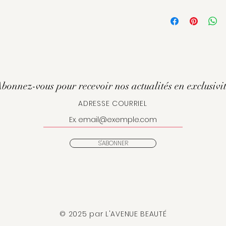
Faire suivre de la
La vitamine C ne
Harmonisant Détox
stimule la synt
avec le produit Rév
la production d
Peut être photosens
Les huiles esse
mandarine, citro
agissent en tan
Le complexe li
stimule le renou
bonnez-vous pour recevoir nos actualités en exclusivi
ADRESSE COURRIEL
S'ABONNER
© 2025 par L'AVENUE BEAUTÉ