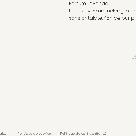
Parfum: Lavande
Faites avec un mélange d'hu
sans phtalate. 45h de pur pla
A
ales
Politique de cookies
Politique de confidentialité