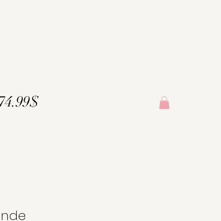
174.99$
ande