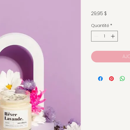
Prix
29,95 $
Quantité
*
AJO