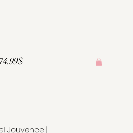
174.99$
l Jouvence |