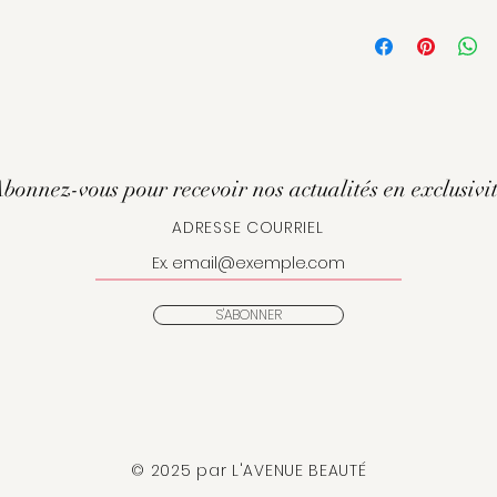
pendant 15 minutes,
L’élastine marin
conservez le masqu
tissus et ralenti
► Tous types de p
Renforce les ti
effet anti-rides.
Le collagène ma
souplesse de l
l’hydratation.
L’huile de jojob
bonnez-vous pour recevoir nos actualités en exclusivi
inflammatoire, 
ADRESSE COURRIEL
pénétrer la peau
L’acide hyaluron
S'ABONNER
© 2025 par L'AVENUE BEAUTÉ