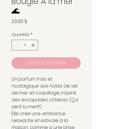
Bougie À la mer
🌊
Prix
29,95 $
Quantité
*
AJOUTER AU PANIER
Un parfum frais et
nostalgique aux notes de sel
de mer et coquillage, inspiré
des escapades côtières. (Ça
sent la mer!!!)
Elle crée une ambiance
relaxante et estivale à la
maison, comme si une brise