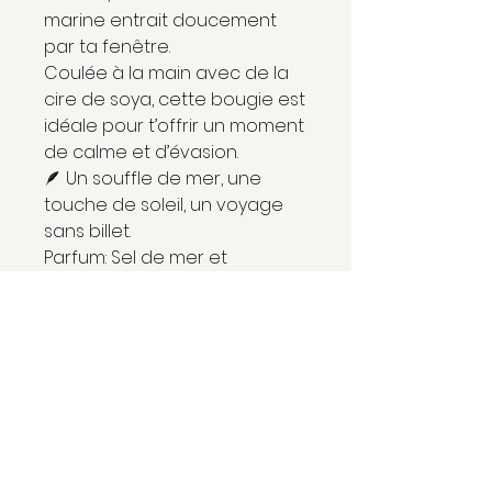
marine entrait doucement
par ta fenêtre.
Coulée à la main avec de la
cire de soya, cette bougie est
idéale pour t’offrir un moment
de calme et d’évasion.
🪶 Un souffle de mer, une
touche de soleil, un voyage
sans billet.
Parfum: Sel de mer et
coquillages
Fait avec un mélange de
fragrance sans paraben et
sans phtalate. 45h de pur
plaisir!